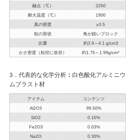
融点（℃）
2250
耐火温度（℃）
1900
真の密度
≥3.5
粒の形状
角が鋭いブロック
比重
約3.9～4.1 g/cm3
かさ密度（粒径に依存）
約1.75～1.99g/cm³
3．
代表的な化学分析
：
白色酸化アルミニウ
ムブラスト材
アイテム
コンテンツ
Al2O3
99.50%
SiO2
0.15%
Fe2O3
0.03%
Na2O
0.30%